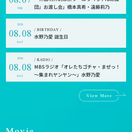
団』お渡し会」橋本真希・遠藤莉乃
FRI
2026
08.08
/ BIRTHDAY /
水野乃愛 誕生日
SAT
2026
/ RADIO /
08.08
MBSラジオ「オレたちゴチャ・まぜっ！
～集まれヤンヤン～」水野乃愛
SAT
Movie