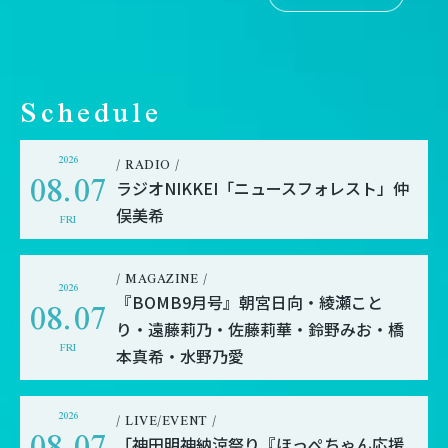
Schedule
2026
/ RADIO /
08.07
ラジオNIKKEI「ニュースフォレスト」仲
俣美希
FRI
/ MAGAZINE /
2026
08.07
『BOMB9月号』朝宮日向・綾瀬こと
り・遠藤莉乃・佐藤莉華・鈴野みお・橋
FRI
本真希・水野乃愛
2026
/ LIVE/EVENT /
08.07
「神田明神納涼祭り『ほっぺちゃん応援