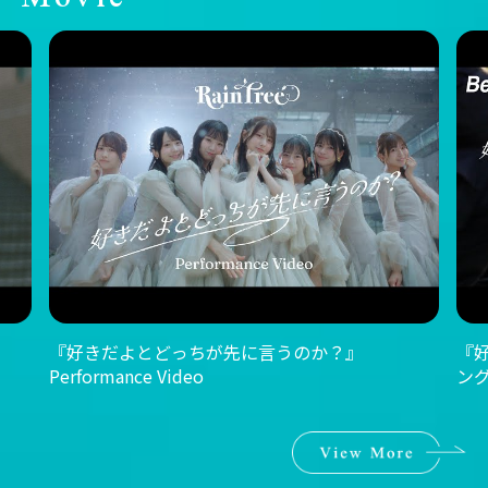
『好きだよとどっちが先に言うのか？』MVメイキ
『
ング