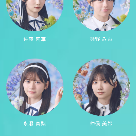
佐藤 莉華
鈴野 みお
永瀬 真梨
仲俣 美希