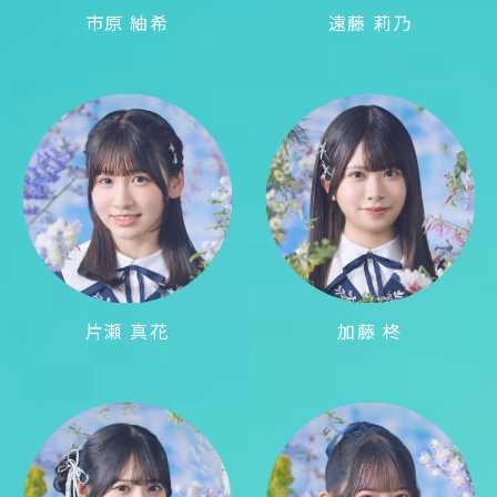
市原 紬希
遠藤 莉乃
片瀬 真花
加藤 柊