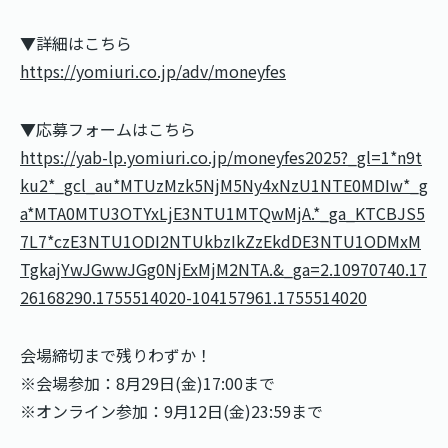
▼詳細はこちら
https://yomiuri.co.jp/adv/moneyfes
▼応募フォームはこちら
https://yab-lp.yomiuri.co.jp/moneyfes2025?_gl=1*n9t
ku2*_gcl_au*MTUzMzk5NjM5Ny4xNzU1NTE0MDIw*_g
a*MTA0MTU3OTYxLjE3NTU1MTQwMjA.*_ga_KTCBJS5
7L7*czE3NTU1ODI2NTUkbzIkZzEkdDE3NTU1ODMxM
TgkajYwJGwwJGg0NjExMjM2NTA.&_ga=2.10970740.17
26168290.1755514020-104157961.1755514020
会場締切まで残りわずか！
※会場参加：8月29日(金)17:00まで
※オンライン参加：9月12日(金)23:59まで