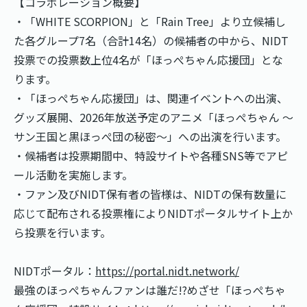
【コラボレーション概要】
・「WHITE SCORPION」と「Rain Tree」より立候補し
た各グループ7名（合計14名）の候補者の中から、NIDT
投票での投票数上位4名が「ほっぺちゃん応援団」とな
ります。
・「ほっぺちゃん応援団」は、関連イベントへの出演、
グッズ展開、2026年放送予定のアニメ「ほっぺちゃん ～
サン王国と黒ほっぺ団の秘密～」への出演を行います。
・候補者は投票期間中、特設サイトや各種SNS等でアピ
ール活動を実施します。
・ファン及びNIDT保有者の皆様は、NIDTの保有数量に
応じて配布される投票権によりNIDTポータルサイト上か
ら投票を行います。
NIDTポータル：
https://portal.nidt.network/
最強のほっぺちゃんファンは誰だ!?めざせ「ほっぺちゃ