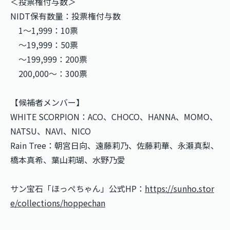
＜投票権付与数＞
NIDT保有数量：投票権付与数
1〜1,999：10票
〜19,999：50票
〜199,999：200票
200,000〜：300票
【候補者メンバー】
WHITE SCORPION：ACO、CHOCO、HANNA、MOMO、
NATSU、NAVI、NICO
Rain Tree：朝宮日向、遠藤莉乃、佐藤莉華、永瀬真梨、
橋本真希、葉山莉瑚、水野乃愛
サン宝石「ほっぺちゃん」公式HP：
https://sunho.stor
e/collections/hoppechan