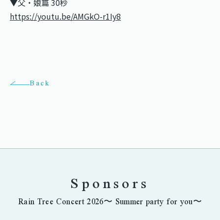
▼父・娘篇 30秒
https://youtu.be/AMGkO-r1Iy8
Back
Sponsors
Rain Tree Concert 2026〜 Summer party for you〜