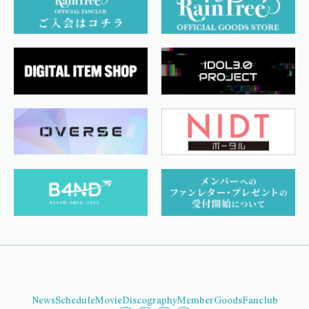
News
Schedule
Movie
Discography
Member
Goods
Fanclub