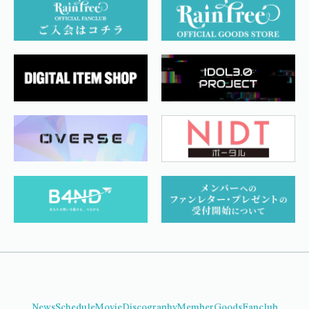
News
Schedule
Movie
Discography
Member
Goods
Fanclub