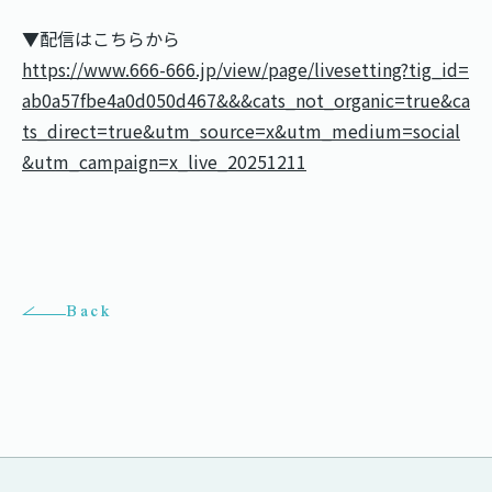
▼配信はこちらから
https://www.666-666.jp/view/page/livesetting?tig_id=
ab0a57fbe4a0d050d467&&&cats_not_organic=true&ca
ts_direct=true&utm_source=x&utm_medium=social
&utm_campaign=x_live_20251211
Back