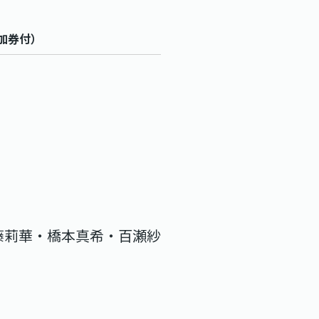
加券付）
藤莉華・橋本真希・百瀬紗