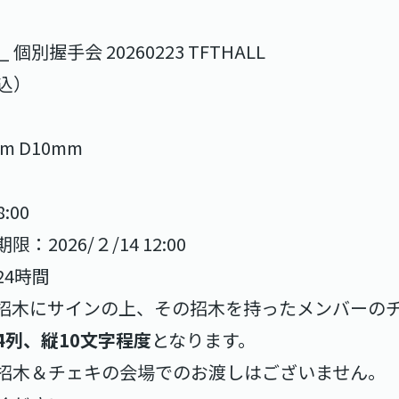
別握手会 20260223 TFTHALL
税込）
m D10mm
）
:00
026/２/14 12:00
4時間
招木にサインの上、その招木を持ったメンバーの
4列、縦10文字程度
となります。
招木＆チェキの会場でのお渡しはございません。