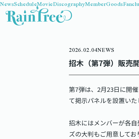
News
Schedule
Movie
Discography
Member
Goods
Fancl
2026.02.04
NEWS
招木（第7弾）販売
第7弾は、2月23日に開催
て掲示パネルを設置いた
招木にはメンバーが各自
ズの大判もご用意してお