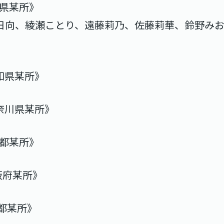
福岡県某所》
朝宮日向、綾瀬ことり、遠藤莉乃、佐藤莉華、鈴野み
愛知県某所》
《神奈川県某所》
東京都某所》
大阪府某所》
京都某所》