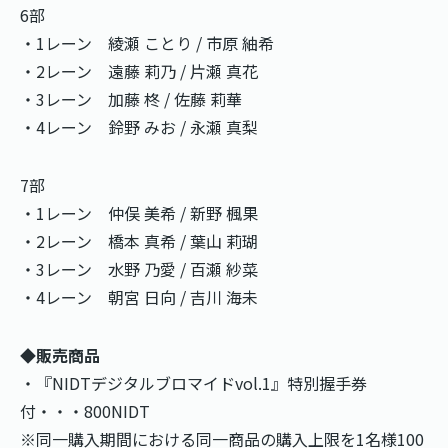
6部
・1レーン 綾瀬 ことり / 市原 紬希
・2レーン 遠藤 莉乃 / 片瀬 真花
・3レーン 加藤 柊 / 佐藤 莉華
・4レーン 鈴野 みお / 永瀬 真梨
7部
・1レーン 仲俣 美希 / 新野 楓果
・2レーン 橋本 真希 / 葉山 莉瑚
・3レーン 水野 乃愛 / 百瀬 紗菜
・4レーン 朝宮 日向 / 吉川 海未
◆販売商品
・『NIDTデジタルブロマイドvol.1』特別握手券
付・・・800NIDT
※同一購入期間における同一商品の購入上限を1名様100