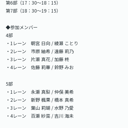
第6部（17：30～18：15）
第7部（18：30～19：15）
◆参加メンバー
4部
・1レーン 朝宮 日向 / 綾瀬 ことり
・2レーン 市原 紬希 / 遠藤 莉乃
・3レーン 片瀬 真花 / 加藤 柊
・4レーン 佐藤 莉華 / 鈴野 みお
5部
・1レーン 永瀬 真梨 / 仲俣 美希
・2レーン 新野 楓果 / 橋本 真希
・3レーン 葉山 莉瑚 / 水野 乃愛
・4レーン 百瀬 紗菜 / 吉川 海未