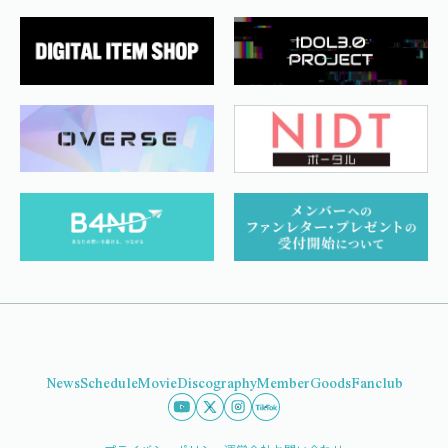
News
Schedule
Movie
Discography
Member
Goods
Fanclub