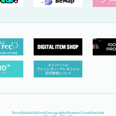
News
Schedule
Movie
Discography
Member
Goods
Fanclub