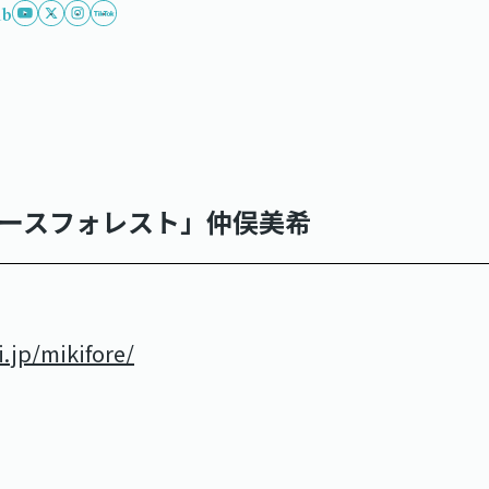
ub
ニュースフォレスト」仲俣美希
.jp/mikifore/