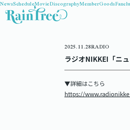
News
Schedule
Movie
Discography
Member
Goods
Fancl
2025.11.28
RADIO
ラジオNIKKEI「
▼詳細はこちら
https://www.radionikkei