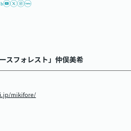
ub
ニュースフォレスト」仲俣美希
.jp/mikifore/