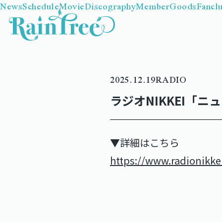
News
Schedule
Movie
Discography
Member
Goods
Fancl
2025.12.19
RADIO
ラジオNIKKEI「
▼詳細はこちら
https://www.radionikkei