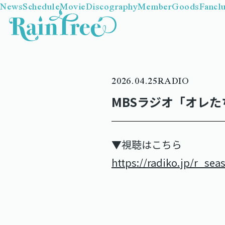
News
Schedule
Movie
Discography
Member
Goods
Fancl
2026.04.25
RADIO
MBSラジオ「オレ
▼視聴はこちら
https://radiko.jp/r_se