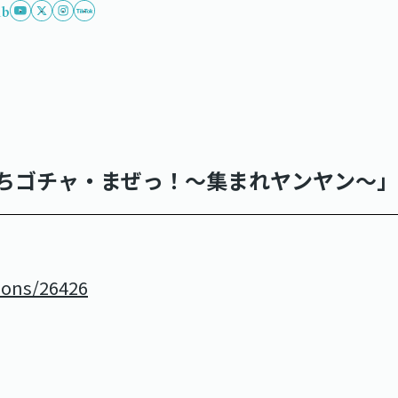
ub
たちゴチャ・まぜっ！～集まれヤンヤン～
asons/26426