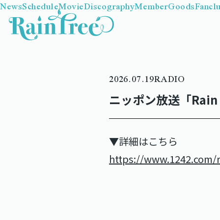
News
Schedule
Movie
Discography
Member
Goods
Fancl
2026.07.19
RADIO
ニッポン放送「Rain
▼詳細はこちら
https://www.1242.com/r