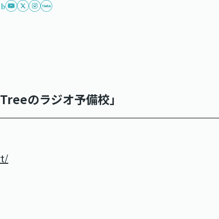
ub
 Treeのラジオ予備校」
t/