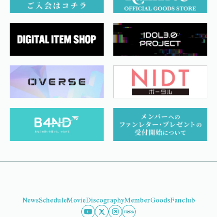
News
Schedule
Movie
Discography
Member
Goods
Fanclub