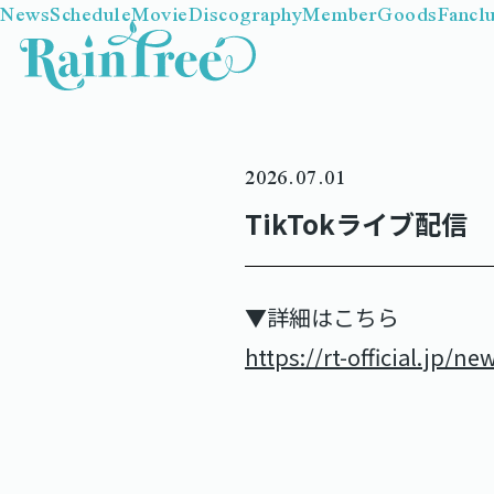
News
Schedule
Movie
Discography
Member
Goods
Fancl
2026.07.01
TikTokライブ配信
▼詳細はこちら
https://rt-official.jp/n